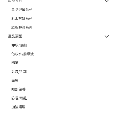
產品系列
金萃迴齡系列
肌因智妍系列
超能彈潤系列
產品類型
卸妝/潔顏
化妝水/前導液
精華
乳液/乳霜
面膜
眼部保養
防曬/隔離
加強護理