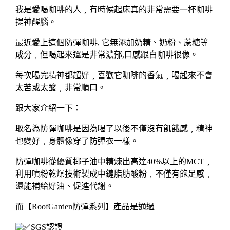
我是愛喝咖啡的人﹐有時候起床真的非常需要一杯咖啡
提神醒腦。
最近愛上這個防彈咖啡, 它無添加奶精、奶粉、蔗糖等
成分﹐但喝起來還是非常濃郁,口感跟白咖啡很像。
每次喝完精神都超好﹐喜歡它咖啡的香氣﹐喝起來不會
太苦或太酸﹐非常順口。
跟大家介紹一下：
取名為防彈咖啡是因為喝了以後不僅沒有飢餓感﹐精神
也變好﹐身體像穿了防彈衣一樣。
防彈咖啡從優質椰子油中精煉出高達40%以上的MCT﹐
利用噴粉乾燥技術製成中鏈脂肪酸粉﹐不僅有飽足感﹐
還能補給好油、促進代謝。
而【RoofGarden防彈系列】產品是通過
SGS認證